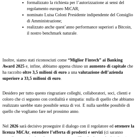
formalizzato la richiesta per l’autorizzazione ai sensi del
regolamento europeo MiCAR;
nominato Luisa Coloni Presidente indipendente del Consiglio
di Amministrazione;
realizzato anche quest’anno performance superiori a Bitcoin,
il nostro benchmark naturale.
Inoltre, siamo stati riconosciuti come
“Miglior Fintech” ai Banking
Award 2025
e, infine, abbiamo appena chiuso un
aumento di capitale
che
ha raccolto
oltre 3,5 milioni di euro
a una
valutazione dell’azienda
superiore a 33,5 milioni di euro
.
Desidero per tutto questo ringraziare colleghi, collaboratori, soci, clienti e
coloro che ci seguono con cordialità e simpatia: nulla di quello che abbiamo
realizzato sarebbe stato possibile senza di voi. E nulla sarebbe possibile di
quello che vogliamo fare nel prossimo anno.
Nel
2026
sarà decisivo proseguire il dialogo con il regolatore ed
ottenere la
licenza MiCAr
,
estendere l’offerta di prodotti e servizi
(ci saranno