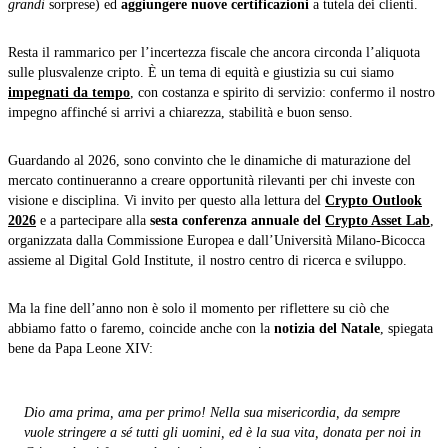
grandi
sorprese) ed
aggiungere nuove certificazioni
a tutela dei clienti.
Resta il rammarico per l’incertezza fiscale che ancora circonda l’aliquota
sulle plusvalenze cripto. È un tema di equità e giustizia su cui siamo
impegnati da tempo
, con costanza e spirito di servizio: confermo il nostro
impegno affinché si arrivi a chiarezza, stabilità e buon senso.
Guardando al 2026, sono convinto che le dinamiche di maturazione del
mercato continueranno a creare opportunità rilevanti per chi investe con
visione e disciplina. Vi invito per questo alla lettura del
Crypto Outlook
2026
e a partecipare alla
sesta conferenza annuale del
Crypto Asset Lab
,
organizzata dalla Commissione Europea e dall’Università Milano-Bicocca
assieme al Digital Gold Institute, il nostro centro di ricerca e sviluppo.
Ma la fine dell’anno non è solo il momento per riflettere su ciò che
abbiamo fatto o faremo, coincide anche con la
notizia del Natale
, spiegata
bene da Papa Leone XIV:
Dio ama prima, ama per primo! Nella sua misericordia, da sempre
vuole stringere a sé tutti gli uomini, ed è la sua vita, donata per noi in