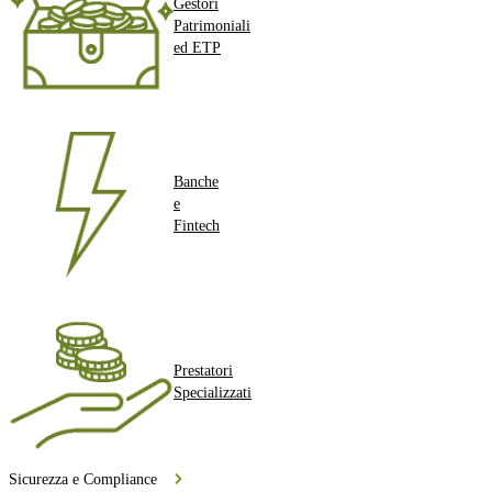
Gestori
Patrimoniali
ed ETP
Banche
e
Fintech
Prestatori
Specializzati
Sicurezza e Compliance