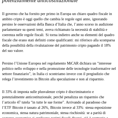
potenzialmente anticostituzionale
Il governo che ha fornito per primo in Europa un chiaro quadro fiscale in
ambito cripto è oggi quello che cambia le regole ogni anno, ignorando
persino le osservazioni della Banca d’Italia che, l’anno scorso in audizione
parlamentare su questi temi, aveva richiamato la necessità di stabilità e
coerenza nelle regole fiscali. Si torna indietro anche su elementi del quadro
fiscale che erano stati definiti come qualificanti: mi riferisco alla scomparsa
della possibilità della rivalutazione del patrimonio cripto pagando il 18%
del suo valore.
Persino l’Unione Europea nel regolamento MiCAR dichiara un “interesse
politico nello sviluppo e nella promozione delle tecnologie trasformative nel
settore finanziario”, in Italia ci scontriamo invece con il pregiudizio che
relega l’investimento in Bitcoin alla speculazione e non al risparmio.
Il 33% di imposta sulle plusvalenze cripto è discriminatorio e
potenzialmente anticostituzionale, perché penalizza un risparmio che
l’articolo 47 tutela “in tutte le sue forme”. Arrivando al paradosso che
l’ETF Bitcoin è tassato al 26%, Bitcoin invece al 33%: stessa esposizione
economica, stessa natura patrimoniale, stessa rischiosità: se a parità di