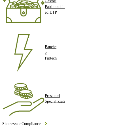
Gestori
Patrimoniali
ed ETP
Banche
e
Fintech
Prestatori
Specializzati
Sicurezza e Compliance