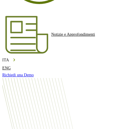
Notizie e Approfondimenti
ITA
ENG
Richiedi una Demo