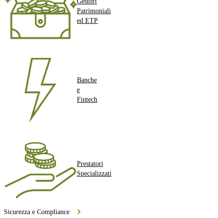
Gestori
Patrimoniali
ed ETP
Banche
e
Fintech
Prestatori
Specializzati
Sicurezza e Compliance